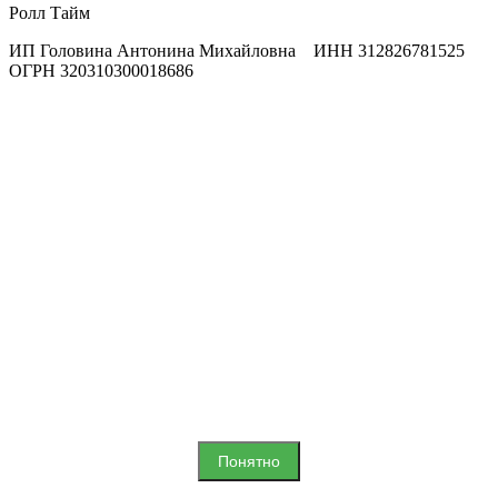
Ролл Тайм
ИП Головина Антонина Михайловна ИНН 312826781525
ОГРН 320310300018686
Мы используем файлы куки для улучшения вашего опыта на нашем
сайте. Продолжая использовать сайт, вы соглашаетесь с
использованием куки.
Понятно