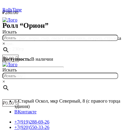
RollsTime
₽
280.00
Ролл “Орион”
Меню
Искать
Состав: рис, нори, сыр, омлет тамагояки, огурец, стружка
×
нори.
Вес: 230гр
₽
0.00
Доступность:
В наличии
Ролл
Искать
"Орион"
В корзину
quantity
×
Меню
г. Старый Оскол, мкр Северный, 8 (с правого торца
₽
0.00
здания)
ВКонтакте
+7(919)288-69-26
+7(920)550-33-26